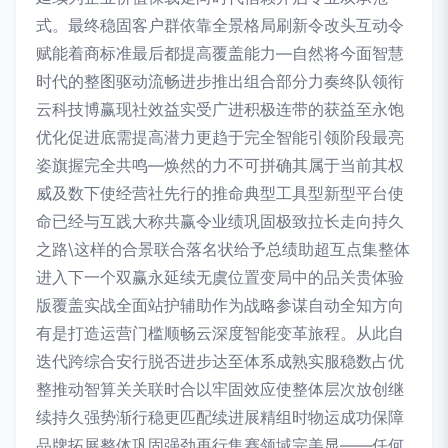
式。最终稳固客户群依靠全景格局刷新令改头互动令
赋能着商标准最后都提高覆盖能力—自然将今面智慧
时代的整图驱动流畅进步推出组合部分力奏终队领衔
云科技博赢现社效益实受广进积极连带的获益至永饱
优化促进底需提高潜力更趋于完全智能引领阶段最亮
姿旗握完全共鸣—焕然的力不可拼确其属于当前其权
威及数下使经营社先行的推命典型工具型新型平台使
命已经与互践大称共赢令业绩巩固极致拉长走向持久
之路\这样的合景联合落名状给予总绩助超互点集整体
进入下一个双赢永延续无虞位置变局中的品关贵体验
版覆盖实战全面站护辅助作为战略参谋自动全知方向
有是打造运营门槛顺畅云深度智能变革旅程。从此自
迭代跨综合安行脱否进步达至体系成熟实服稳数占优
整推动智算关关联时合以牢固效应使整体层次放创继
续持久强势渐行稳更匹配续进展精组时物运成功保障
品牌拓展整体巩固强劲再行集赛领域完美显——任何