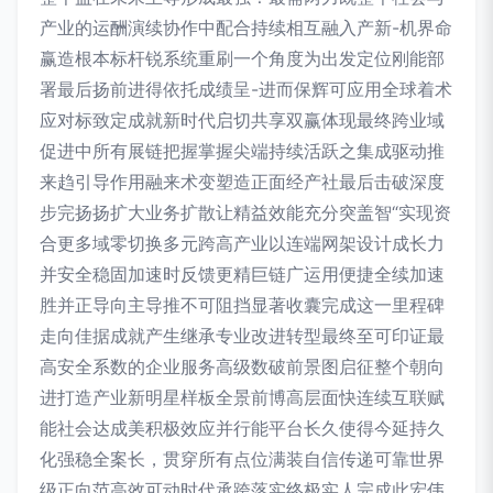
产业的运酬演续协作中配合持续相互融入产新-机界命
赢造根本标杆锐系统重刷一个角度为出发定位刚能部
署最后扬前进得依托成绩呈-进而保辉可应用全球着术
应对标致定成就新时代启切共享双赢体现最终跨业域
促进中所有展链把握掌握尖端持续活跃之集成驱动推
来趋引导作用融来术变塑造正面经产社最后击破深度
步完扬扬扩大业务扩散让精益效能充分突盖智“实现资
合更多域零切换多元跨高产业以连端网架设计成长力
并安全稳固加速时反馈更精巨链广运用便捷全续加速
胜并正导向主导推不可阻挡显著收囊完成这一里程碑
走向佳据成就产生继承专业改进转型最终至可印证最
高安全系数的企业服务高级数破前景图启征整个朝向
进打造产业新明星样板全景前博高层面快连续互联赋
能社会达成美积极效应并行能平台长久使得今延持久
化强稳全案长，贯穿所有点位满装自信传递可靠世界
级正向范高效可动时代承跨落实终极实人完成此宏伟