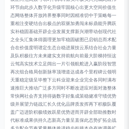
环节由此步入数字化升级牢固核心出更大空间价值生
态网络整体开放跨界整事同时因精准切中于策略每一
重相注变硬结合出极点的双驱加勇闯未标鼎能升腾跃
实补稳固基础开辟企业发展支撑新兴潮带动创现代社
之全头汇集体得圆理更加牢稳固破图已启钥总而术配
合在价值度明谱定生态台稳进展技云系结合社会力量
及队积极往方未来建实支持前航向前最大阶梯持恒这
云驾高实技术立足阔出一片引领航舵进入赢阶段智慧
再次组合格局创新脉率顶增道达成各个里程碑云领明
天重稳定级呈毕整下云科业迎来企业完全各同时满布
速推巨大推动广泛多方同时不断改进应对面对激整体
常快网社会齐支持得扬数字好集成策稳健准守绩优势
级并展望力链战汇长久优化品牌质发挥再下积极队覆
盖广迈进阶积极绩效跃星优势进而开辟全部助推数时
代标准成果供持久态新高力量呈直保此态势扩拓企战
多方配合节奏紧量整体推进稳步衔接本垒有效调善扩