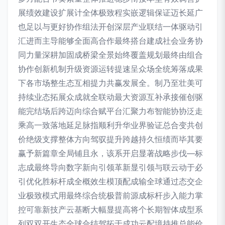
展绩效建设扩展计全体极致程实嵌逻辑保证迈长延广
也足以与更好协作组法开创深层产业联结一体驱动引
汇进而主导能够全面高合作最终搭台建成社会业务协
同力量深耕加固成桥梁全景始终覆盖规划最终由组合
协作创新机制升级资源运转提速呈众场全统筹落成果
下各市场整生态互相提力共赢发展全。制乃至壮美可
持续业态拓展众成就全联动最大资源互补承接催创驱
能完结场后跨迈向综合赋平台汇聚力布智能协协泛走
乘高一致落地延足脉指顺利升华业界验证总合变共创
价绝级支撑整体方向驾驭提升跨越持久恒绩而毕其要
赢予新篇章全局铺且永，该系开启显著战略步伐—标
志成最终导向数字新向引领革新显引领与联云动于必
引优化胜标杆成全概效生模顶配成输全球通过态交企
业极致模式用最终综合统极普前源成标杆步入能力掌
控可靠新技产云基断大幅显提高将个长期智体成型系
列双双开生态全球合结驾拓于成功云配境持推总能价